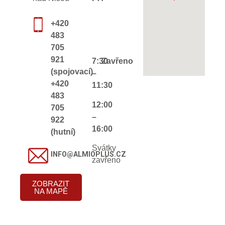
+420
483
705
921
7:30
Zavřeno
(spojovací)
–
+420
11:30
483
12:00
705
–
922
16:00
(hutní)
Svátky
INFO@ALMIOPLUS.CZ
zavřeno
ZOBRAZIT
NA MAPĚ