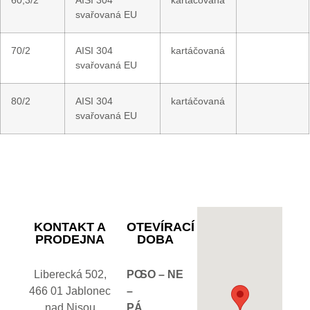
60,3/2
AISI 304
kartáčovaná
svařovaná EU
70/2
AISI 304
kartáčovaná
svařovaná EU
80/2
AISI 304
kartáčovaná
svařovaná EU
KONTAKT A
OTEVÍRACÍ
PRODEJNA
DOBA
Liberecká 502,
PO
SO – NE
466 01 Jablonec
–
nad Nisou
PÁ