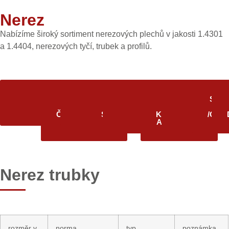
Nerez
Nabízíme široký sortiment nerezových plechů v jakosti 1.4301
a 1.4404, nerezových tyčí, trubek a profilů.
DRUHY
NEREZOVÉ
NEREZ
NEREZ
NEREZ
NEREZ
NEREZ
NEREZ
NEREZ
NEREZ
NEREZ
NEREZ
NEREZ
STŘ
SORTIMENTU
DRÁTY
JACKELY
TYČE
KOLENA
L-
PLECHY
PLECHY
ŠESTIHRAN
TRUBKY
TYČE
TYČE
TYČE
PL
ČTVERCOVÉ
PROFILY
SPECIÁLNÍ
KRUHOVÉ
KRUHOVÉ
PLOCHÉ
/OKO
PLNÉ
AUTOMAT
Nerez trubky
rozměr v
norma
typ
poznámka