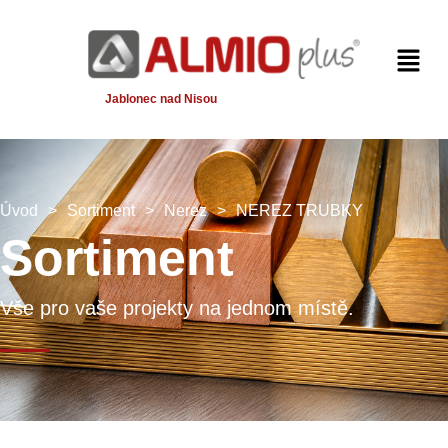
Jablonec nad Nisou
Úvod
>
Sortiment
>
Nerez
>
NEREZ TRUBKY
Sortiment
Vše pro vaše projekty na jednom místě.