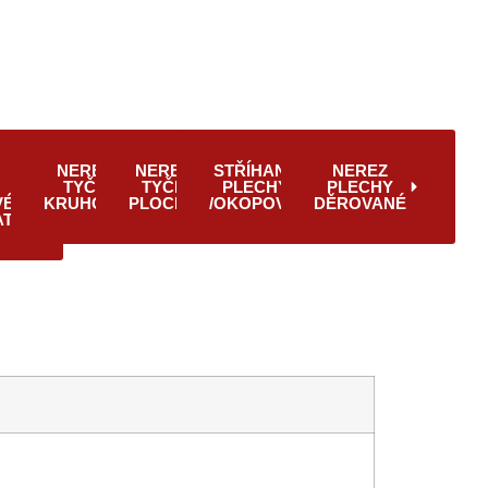
Z
NEREZ
NEREZ
STŘÍHANÉ
NEREZ
TYČE
TYČE
PLECHY
PLECHY
VÉ
KRUHOVÉ
PLOCHÉ
/OKOPOVÉ/
DĚROVANÉ
AT