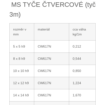
MS TYČE ČTVERCOVÉ (tyč
3m)
rozměr v
materiál
cca váha
mm
kg/1m
5 x 5 h9
CW617N
0,212
8 x 8 h9
CW617N
0,544
10 x 10 h9
CW617N
0,850
12 x 12 h9
CW617N
1,224
14 x 14 h9
CW617N
1,670