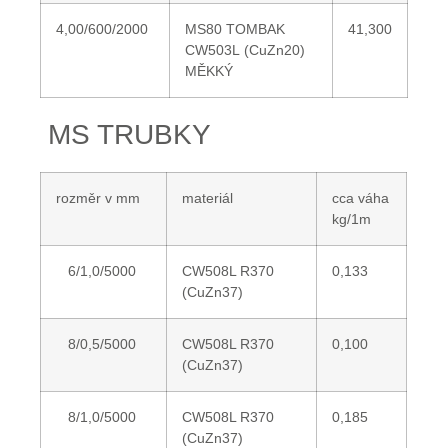
4,00/600/2000
MS80 TOMBAK
41,300
CW503L (CuZn20)
MĚKKÝ
MS TRUBKY
rozměr v mm
materiál
cca váha
kg/1m
6/1,0/5000
CW508L R370
0,133
(CuZn37)
8/0,5/5000
CW508L R370
0,100
(CuZn37)
8/1,0/5000
CW508L R370
0,185
(CuZn37)