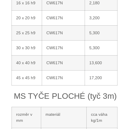
16 x 16 h9
CW617N
2,180
20 x 20 h9
CW617N
3,200
25 x 25 h9
CW617N
5,300
30 x 30 h9
CW617N
5,300
40 x 40 h9
CW617N
13,600
45 x 45 h9
CW617N
17,200
MS TYČE PLOCHÉ (tyč 3m)
rozměr v
materiál
cca váha
mm
kg/1m