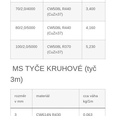
70/2,0/4000
CW508L R440
3,400
(CuZn37)
80/2,0/5000
CW508L R440
4,160
(CuZn37)
100/2,0/5000
CW508L R370
5,230
(CuZn37)
MS TYČE KRUHOVÉ (tyč
3m)
rozměr
materiál
cca váha
v mm
kg/1m
3
CW614N R430
0,063