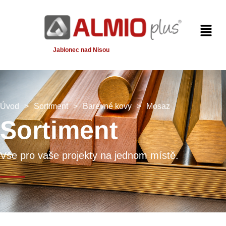
Jablonec nad Nisou
Úvod
>
Sortiment
>
Barevné kovy
>
Mosaz
Sortiment
Vše pro vaše projekty na jednom místě.