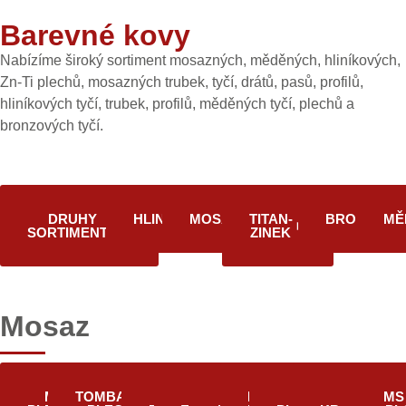
Barevné kovy
Nabízíme široký sortiment mosazných, měděných, hliníkových,
Zn-Ti plechů, mosazných trubek, tyčí, drátů, pasů, profilů,
hliníkových tyčí, trubek, profilů, měděných tyčí, plechů a
bronzových tyčí.
DRUHY
HLINÍK
MOSAZ
TITAN-
BRONZ
MĚ
SORTIMENTU
ZINEK
Mosaz
MS
TOMBAKOVÉ
MS
MS
MS
MS
MS
MS
MS