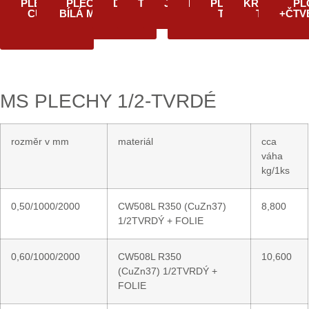
PLECHY
PLECHY +
DRÁTY
TRUBKY
JEKLY
L +
PLOCHÉ
KRUHOVÉ
PL
CUZN
BÍLÁ MOSAZ
U
TYČE
TYČE
+ČTV
37
MS PLECHY 1/2-TVRDÉ
rozměr v mm
materiál
cca
váha
kg/1ks
0,50/1000/2000
CW508L R350 (CuZn37)
8,800
1/2TVRDÝ + FOLIE
0,60/1000/2000
CW508L R350
10,600
(CuZn37) 1/2TVRDÝ +
FOLIE