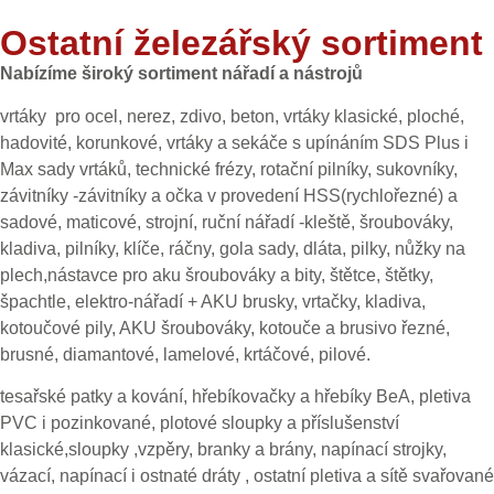
Ostatní železářský sortiment
Nabízíme široký sortiment nářadí a nástrojů
vrtáky pro ocel, nerez, zdivo, beton, vrtáky klasické, ploché,
hadovité, korunkové, vrtáky a sekáče s upínáním SDS Plus i
Max sady vrtáků, technické frézy, rotační pilníky, sukovníky,
závitníky -závitníky a očka v provedení HSS(rychlořezné) a
sadové, maticové, strojní, ruční nářadí -kleště, šroubováky,
kladiva, pilníky, klíče, ráčny, gola sady, dláta, pilky, nůžky na
plech,nástavce pro aku šroubováky a bity, štětce, štětky,
špachtle, elektro-nářadí + AKU brusky, vrtačky, kladiva,
kotoučové pily, AKU šroubováky, kotouče a brusivo řezné,
brusné, diamantové, lamelové, krtáčové, pilové.
tesařské patky a kování, hřebíkovačky a hřebíky BeA, pletiva
PVC i pozinkované, plotové sloupky a příslušenství
klasické,sloupky ,vzpěry, branky a brány, napínací strojky,
vázací, napínací i ostnaté dráty , ostatní pletiva a sítě svařované