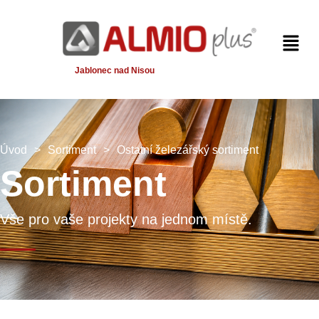
Jablonec nad Nisou
Úvod
>
Sortiment
>
Ostatní železářský sortiment
Sortiment
Vše pro vaše projekty na jednom místě.