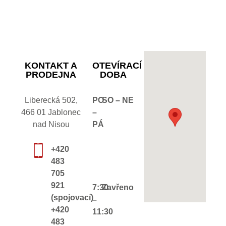
KONTAKT A
OTEVÍRACÍ
PRODEJNA
DOBA
Liberecká 502,
PO
SO – NE
466 01 Jablonec
–
nad Nisou
PÁ
+420
483
705
921
7:30
Zavřeno
(spojovací)
–
+420
11:30
483