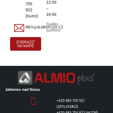
12:00
705
–
922
16:00
(hutní)
Svátky
INFO@ALMIOPLUS.CZ
zavřeno
ZOBRAZIT
NA MAPĚ
Jablonec nad Nisou
+420 483 705 921
(SPOJOVACÍ)
+420 483 705 922 (HUTNÍ)