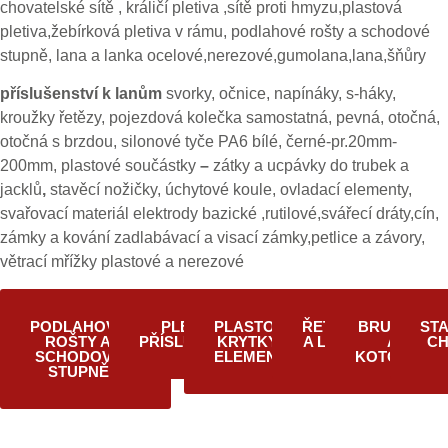
chovatelské sítě , králičí pletiva ,sítě proti hmyzu,plastová
pletiva,žebírková pletiva v rámu, podlahové rošty a schodové
stupně, lana a lanka ocelové,nerezové,gumolana,lana,šňůry
příslušenství k lanům
svorky, očnice, napínáky, s-háky,
kroužky řetězy, pojezdová kolečka samostatná, pevná, otočná,
otočná s brzdou, silonové tyče PA6 bílé, černé-pr.20mm-
200mm, plastové součástky
–
zátky a ucpávky do trubek a
jacklů
,
stavěcí nožičky, úchytové koule, ovladací elementy,
svařovací materiál elektrody bazické ,rutilové,svářecí dráty,cín,
zámky a kování zadlabávací a visací zámky,petlice a závory,
větrací mřížky plastové a nerezové
PODLAHOVÉ
PLETIVA A
PLASTOVÉ
ŘETĚZY
BRUSIVO
STA
ROŠTY A
PŘÍSLUŠENSTVÍ
KRYTKY A
A LANA
A
CH
SCHODOVÉ
ELEMENTY
KOTOUČE
STUPNĚ