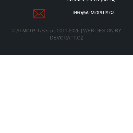
INFO@ALMIOPLUS.CZ
© ALMIO PLUS s.r.o. 2011-2026 | WEB DESIGN BY
DEVCRAFT.CZ