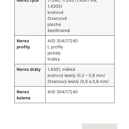
Nerez tyče
17240, 17243 (1.4301 H9,
1.4305)
kruhové
čtvercové
ploché
šestihranné
Nerez
AISI 304/17240
profily
L profily
jackely
trubky
Nerez dráty
1.4301, měkké
kruhový lesklý /0,2 – 0,8 mm/
čtvercový lesklý /0,6 a 0,8 mm/
Nerez
AISI 304/17240
kolena