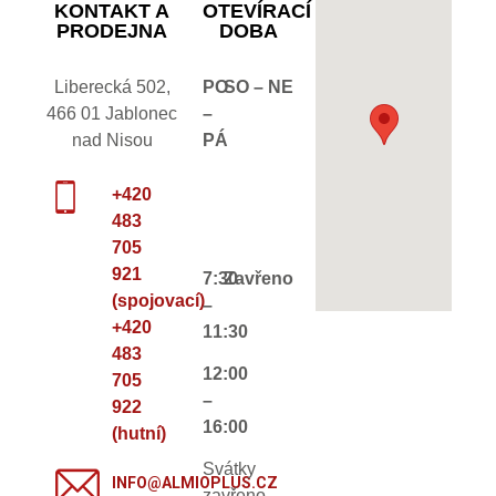
KONTAKT A
OTEVÍRACÍ
PRODEJNA
DOBA
Liberecká 502,
PO
SO – NE
466 01 Jablonec
–
nad Nisou
PÁ
+420
483
705
921
7:30
Zavřeno
(spojovací)
–
+420
11:30
483
12:00
705
–
922
16:00
(hutní)
Svátky
INFO@ALMIOPLUS.CZ
zavřeno