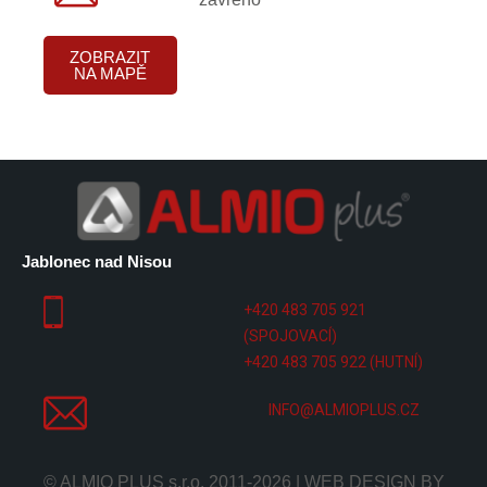
ZOBRAZIT
NA MAPĚ
Jablonec nad Nisou
+420 483 705 921
(SPOJOVACÍ)
+420 483 705 922 (HUTNÍ)
INFO@ALMIOPLUS.CZ
© ALMIO PLUS s.r.o. 2011-2026 | WEB DESIGN BY