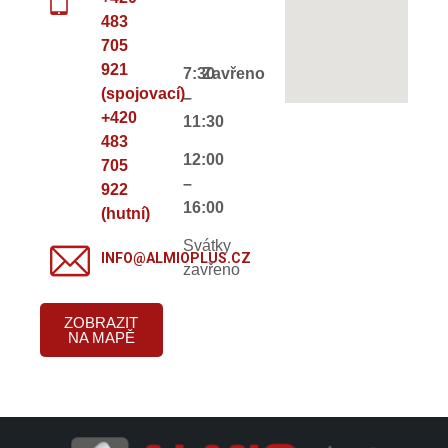
483
705
921
7:30
Zavřeno
(spojovací)
–
+420
11:30
483
12:00
705
–
922
16:00
(hutní)
Svátky
INFO@ALMIOPLUS.CZ
zavřeno
ZOBRAZIT
NA MAPĚ