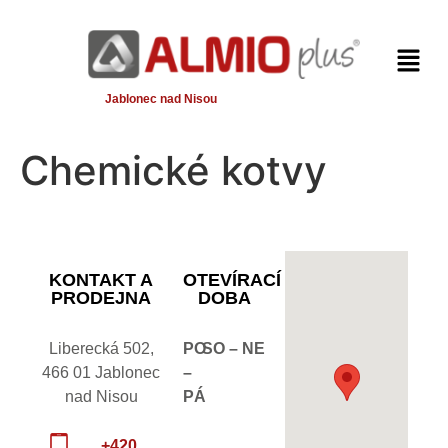
Jablonec nad Nisou
Chemické kotvy
KONTAKT A
OTEVÍRACÍ
PRODEJNA
DOBA
Liberecká 502,
PO
SO – NE
466 01 Jablonec
–
nad Nisou
PÁ
+420